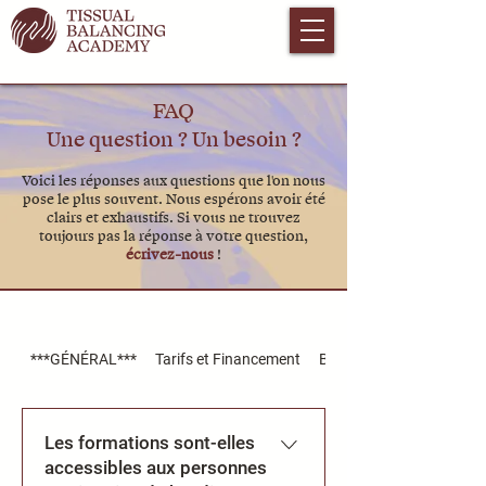
FAQ
Une question ? Un besoin ?
Voici les réponses aux questions que l'on nous
pose le plus souvent. Nous espérons avoir été
clairs et exhaustifs. Si vous ne trouvez
toujours pas la réponse à votre question,
écrivez-nous
!
***GÉNÉRAL***
Tarifs et Financement
Bien choisir son école et
Les formations sont-elles
accessibles aux personnes