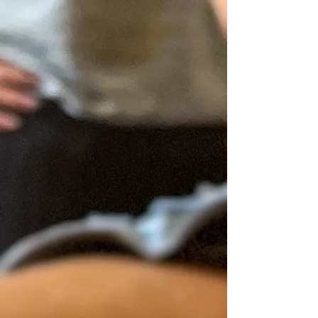
et une sensation de sécurité
retrouvée dans le corps. C’est
cette capacité à agir
conjointement sur les tissus, le
mouvement et la perception, sans
réduire la personne à une douleur
ou à une zone isolée, qui
constitue l’utilité centrale de la
formation.