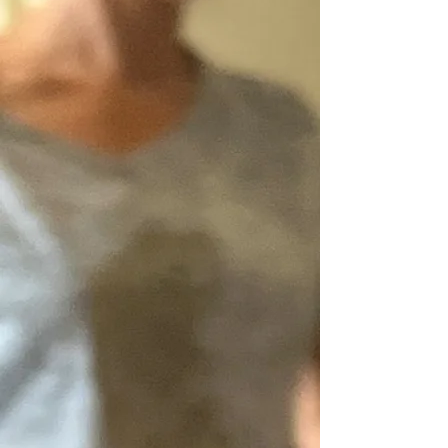
myofasciales qui les
restriction ou de la douleur). Cette
entretiennent ; - réconcilier la
nouvelle expérience
personne avec ses sensations, en
sensorimoteur permet au
distinguant ce qui relève d’un
système nerveux de remodeler la
signal d’alerte réel de ce qui
représentation somatotopique et
relève d’une perception amplifiée
de gagner en mobilité. 👉 Les 7
ou d’une stratégie de protection.
principes fondamentaux de la
La méthode ne cherche pas à
méthode
corriger le corps de l’extérieur ni à
imposer un modèle idéal. Elle vise
à lever les freins, puis à tester et
réévaluer, afin de permettre au
corps de se réorganiser de
manière plus fonctionnelle et plus
sécurisée. 👉 En pratique, cela se
traduit le plus souvent par : - un
mouvement plus fluide, - une
posture moins figée, - une
diminution des compensations, -