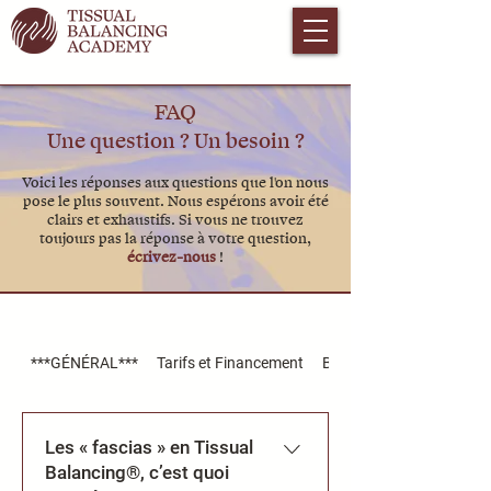
FAQ
Une question ? Un besoin ?
Voici les réponses aux questions que l'on nous
pose le plus souvent. Nous espérons avoir été
clairs et exhaustifs. Si vous ne trouvez
toujours pas la réponse à votre question,
écrivez-nous
!
***GÉNÉRAL***
Tarifs et Financement
Bien choisir son école et
Les « fascias » en Tissual
Balancing®, c’est quoi